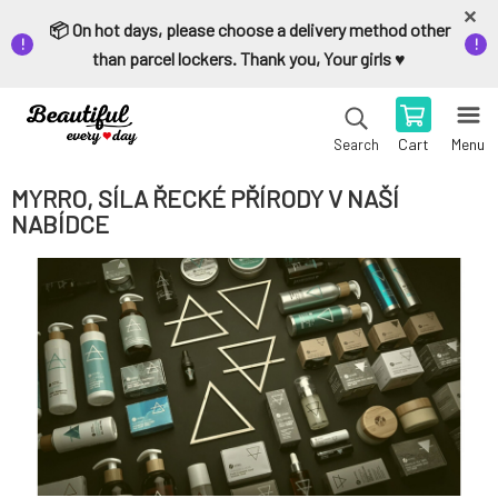
📦 On hot days, please choose a delivery method other
than parcel lockers. Thank you, Your girls ♥️
Cart
Menu
Search
MYRRO, SÍLA ŘECKÉ PŘÍRODY V NAŠÍ
NABÍDCE