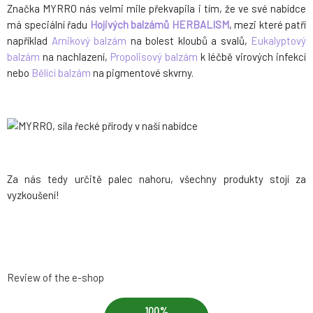
Značka MYRRO nás velmi mile překvapila i tím, že ve své nabídce
má speciální řadu
Hojivých balzámů HERBALISM
, mezi které patří
například
Arnikový balzám
na bolest kloubů a svalů,
Eukalyptový
balzám
na nachlazení,
Propolisový balzám
k léčbě virových infekcí
nebo
Bělící balzám
na pigmentové skvrny.
Za nás tedy určitě palec nahoru, všechny produkty stojí za
vyzkoušení!
Review of the e-shop
100%