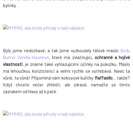
bylinky.
Byly jsme nedočkavé, a tak jsme vyzkoušely tělové máslo
Body
Butter Vanilla-Hazelnut
, které má zvláčňující,
ochranné a hojivé
vlastnosti
, je známé také vyhlazujícími účinky na pokožku. Máslo
má lehoučkou konzistenci a velmi rychle se vstřebává. Navíc ta
vůně, ta vůně! Připomíná nám kokosové kuličky
Raffaello
.... takže?
Když chcete večer zhřešit, ale zdravě, namažte se tímto
zázrakem od hlavy až k patě.