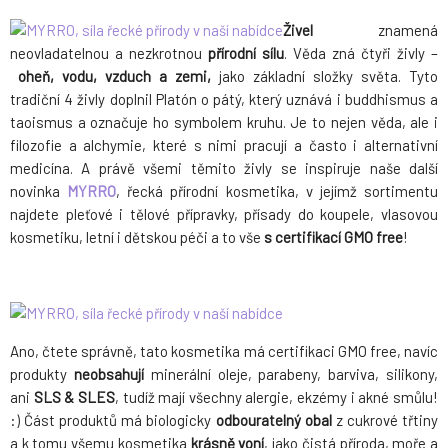
Živel
znamená
neovladatelnou a nezkrotnou
přírodní sílu
. Věda zná čtyři živly –
oheň, vodu, vzduch a zemi,
jako základní složky světa. Tyto
tradiční 4 živly doplnil Platón o pátý, který uznává i buddhismus a
taoismus a označuje ho symbolem kruhu. Je to nejen věda, ale i
filozofie a alchymie, které s nimi pracují a často i alternativní
medicína. A právě všemi těmito živly se inspiruje naše další
novinka
MYRRO
, řecká přírodní kosmetika, v jejímž sortimentu
najdete pleťové i tělové přípravky, přísady do koupele, vlasovou
kosmetiku, letní i dětskou péči a to vše
s certifikací GMO free
!
Ano, čtete správně, tato kosmetika má certifikaci GMO free, navíc
produkty
neobsahují
minerální oleje, parabeny, barviva, silikony,
ani
SLS & SLES
, tudíž mají všechny alergie, ekzémy i akné smůlu!
:) Část produktů má biologicky
odbouratelný obal
z cukrové třtiny
a k tomu všemu kosmetika
krásně voní
, jako čistá příroda, moře a