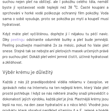
suchou nejen pleť na obličeji, ale i pokožku celého těla, neměli
byste ji vystavovat vodě teplejší než 38 °C. Časté koupání a
sprchování v horké vodě poškozuje ochranný film pokožky. Voda
sama o sobě vysušuje, proto se pokožka po mytí a koupeli musí
hydratovat.
Když máte pleť vyčištěnou, dopřejte jí i nějakou tu péči navíc.
Díky
peelingu
odstraníte odumřelé buňky a pleť bude jemnější.
Peeling používejte maximálně 2x za měsíc, pokud ho Vaše pleť
snese. Stejně tak se nebojte ani pleťových masek určených právě
pro suchou pleť. Dokáží pleť velmi jemně čistit, účinně hydratovat
a zklidňovat.
Výběr krému je důležitý
Každá z nás již pravděpodobně viděla reklamu v časopise, ve
zprávách nebo na internetu na ten nejlepší krém, který Vaše pleť
prostě potřebuje. I když se nás některé značky snaží přesvědčit o
dokonalosti jejich výrobku, každá pleť je jiná. Mastnější krémy jsou
lepší na noc, na den zase hydratační a o něco lehčí. Vhodné jsou
produkty, které obsahují například vitaminy A a E, zelené a hnědé