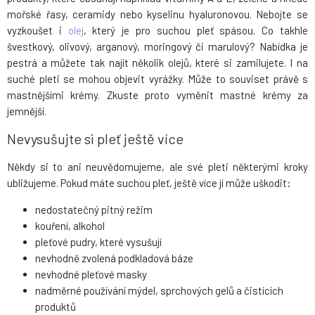
mořské řasy, ceramidy nebo kyselinu hyaluronovou. Nebojte se
vyzkoušet i
olej
, který je pro suchou pleť spásou. Co takhle
švestkový, olivový, arganový, moringový či marulový? Nabídka je
pestrá a můžete tak najít několik olejů, které si zamilujete. I na
suché pleti se mohou objevit vyrážky. Může to souviset právě s
mastnějšími krémy. Zkuste proto vyměnit mastné krémy za
jemnější.
Nevysušujte si pleť ještě více
Někdy si to ani neuvědomujeme, ale své pleti některými kroky
ubližujeme. Pokud máte suchou pleť, ještě více jí může uškodit:
nedostatečný pitný režim
kouření, alkohol
pleťové pudry, které vysušují
nevhodně zvolená podkladová báze
nevhodné pleťové masky
nadměrné používání mýdel, sprchových gelů a čistících
produktů