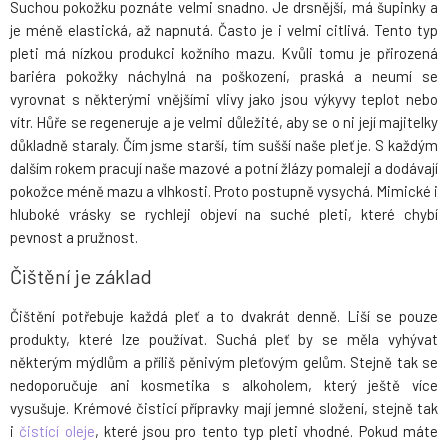
Suchou pokožku poznáte velmi snadno. Je drsnější, má šupinky a
je méně elastická, až napnutá. Často je i velmi citlivá. Tento typ
pleti má nízkou produkci kožního mazu. Kvůli tomu je přirozená
bariéra pokožky náchylná na poškození, praská a neumí se
vyrovnat s některými vnějšími vlivy jako jsou výkyvy teplot nebo
vítr. Hůře se regeneruje a je velmi důležité, aby se o ni její majitelky
důkladně staraly. Čím jsme starší, tím sušší naše pleť je. S každým
dalším rokem pracují naše mazové a potní žlázy pomaleji a dodávají
pokožce méně mazu a vlhkosti. Proto postupně vysychá. Mimické i
hluboké vrásky se rychleji objeví na suché pleti, které chybí
pevnost a pružnost.
Čištění je základ
Čištění potřebuje každá pleť a to dvakrát denně. Liší se pouze
produkty, které lze používat. Suchá pleť by se měla vyhývat
některým mýdlům a příliš pěnivým pleťovým gelům. Stejně tak se
nedoporučuje ani kosmetika s alkoholem, který ještě více
vysušuje. Krémové čisticí přípravky mají jemné složení, stejně tak
i
čistící oleje
, které jsou pro tento typ pleti vhodné. Pokud máte