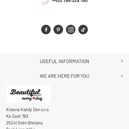
+420 799 529 780
USEFUL INFORMATION
WE ARE HERE FOR YOU
Krásná Každý Den s.r.o.
Ke Zvoli 783
25241 Dolní Břežany