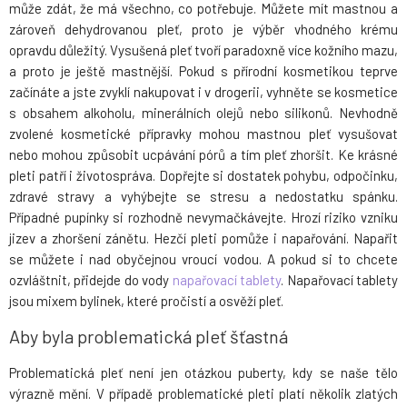
může zdát, že má všechno, co potřebuje. Můžete mít mastnou a
zároveň dehydrovanou pleť, proto je výběr vhodného krému
opravdu důležitý. Vysušená pleť tvoří paradoxně více kožního mazu,
a proto je ještě mastnější. Pokud s přírodní kosmetikou teprve
začínáte a jste zvyklí nakupovat i v drogerii, vyhněte se kosmetice
s obsahem alkoholu, minerálních olejů nebo silikonů. Nevhodně
zvolené kosmetické přípravky mohou mastnou pleť vysušovat
nebo mohou způsobit ucpávání pórů a tím pleť zhoršit. Ke krásné
pleti patří i životospráva. Dopřejte si dostatek pohybu, odpočinku,
zdravé stravy a vyhýbejte se stresu a nedostatku spánku.
Případné pupínky si rozhodně nevymačkávejte. Hrozí riziko vzniku
jizev a zhoršení zánětu. Hezčí pleti pomůže i napařování. Napařit
se můžete i nad obyčejnou vroucí vodou. A pokud si to chcete
ozvláštnit, přidejde do vody
napařovací tablety
. Napařovací tablety
jsou mixem bylinek, které pročistí a osvěží pleť.
Aby byla problematická pleť šťastná
Problematická pleť není jen otázkou puberty, kdy se naše tělo
výrazně mění. V případě problematické pleti platí několik zlatých