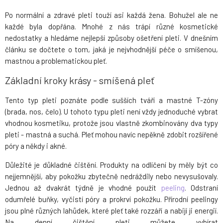
Po normální a zdravé pleti touží asi každá žena. Bohužel ale ne
každé byla dopřána. Mnohé z nás trápí různé kosmetické
nedostatky a hledáme nejlepší způsoby ošetření pleti. V dnešním
článku se dočtete o tom, jaká je nejvhodnější péče o smíšenou,
mastnou a problematickou pleť.
Základní kroky krásy - smíšená pleť
Tento typ pleti poznáte podle sušších tváří a mastné T-zóny
(brada, nos, čelo). U tohoto typu pleti není vždy jednoduché vybrat
vhodnou kosmetiku, protože jsou vlastně zkombinovány dva typy
pleti - mastná a suchá. Pleť mohou navíc nepěkně zdobit rozšířené
póry a někdy i akné.
Důležité je důkladné čištění. Produkty na odlíčení by měly být co
nejjemnější, aby pokožku zbytečně nedráždily nebo nevysušovaly.
Jednou až dvakrát týdně je vhodné použít
peeling
. Odstraní
odumřelé buňky, vyčistí póry a prokrví pokožku. Přírodní peelingy
jsou plné různých lahůdek, které pleť také rozzáří a nabijí ji energií.
Na denní čištění pleti můžete vybírat