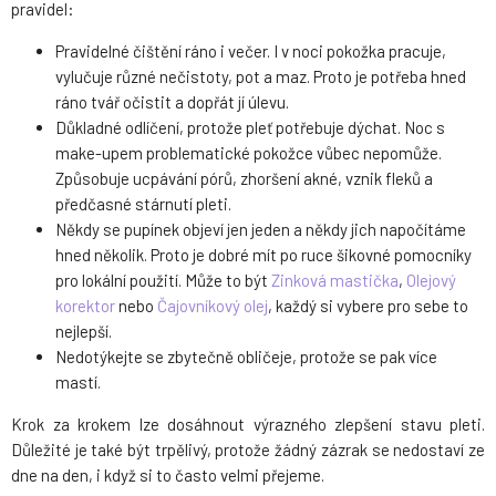
pravidel:
Pravidelné čištění ráno i večer. I v noci pokožka pracuje,
vylučuje různé nečistoty, pot a maz. Proto je potřeba hned
ráno tvář očistit a dopřát jí úlevu.
Důkladné odlíčení, protože pleť potřebuje dýchat. Noc s
make-upem problematické pokožce vůbec nepomůže.
Způsobuje ucpávání pórů, zhoršení akné, vznik fleků a
předčasné stárnutí pleti.
Někdy se pupínek objeví jen jeden a někdy jich napočítáme
hned několik. Proto je dobré mít po ruce šikovné pomocníky
pro lokální použití. Může to být
Zinková mastička
,
Olejový
korektor
nebo
Čajovníkový olej
, každý si vybere pro sebe to
nejlepší.
Nedotýkejte se zbytečně obličeje, protože se pak více
mastí.
Krok za krokem lze dosáhnout výrazného zlepšení stavu pleti.
Důležité je také být trpělivý, protože žádný zázrak se nedostaví ze
dne na den, i když si to často velmi přejeme.