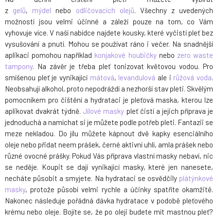
z
gelů
,
mýdel
nebo
odličovacích olejů
. Všechny z uvedených
možností jsou velmi účinné a záleží pouze na tom, co Vám
vyhovuje více. V naší nabídce najdete kousky, které vyčistí pleť bez
vysušování a pnutí. Mohou se používat ráno i večer. Na snadnější
aplikaci pomohou například
konjakové houbičky
nebo
zero waste
tampony
. Na závěr je třeba pleť tonizovat květovou vodou. Pro
smíšenou pleť je vynikající
mátová
,
levandulová
ale i
růžová voda
.
Neobsahují alkohol, proto nepodráždí a nezhorší stav pleti. Skvělým
pomocníkem pro čištění a hydrataci je pleťová maska, kterou lze
aplikovat dvakrát týdně.
Jílové masky
pleť čistí a jejich příprava je
jednoduchá a namíchat si je můžete podle potřeb pleti. Fantazii se
meze nekladou. Do jílu můžete kápnout dvě kapky esenciálního
oleje nebo přidat neem prášek, černé aktivní uhlí, amla prášek nebo
různé ovocné prášky. Pokud Vás příprava vlastní masky nebaví, nic
se neděje. Koupit se dají vynikající masky, které jen nanesete,
necháte působit a smyjete. Na hydrataci se osvědčily
plátýnkové
masky
, protože působí velmi rychle a účinky spatříte okamžitě.
Nakonec následuje pořádná dávka hydratace v podobě pleťového
krému nebo oleje. Bojíte se, že po oleji budete mít mastnou pleť?