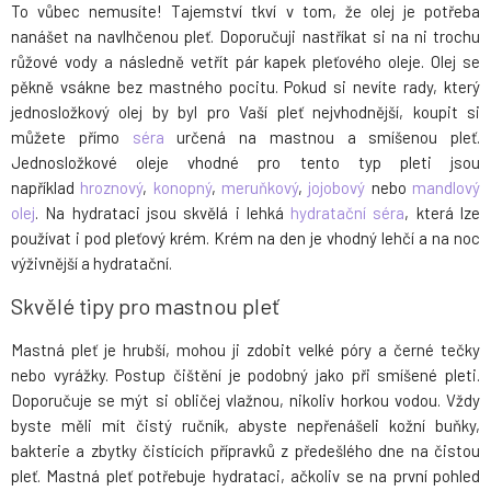
To vůbec nemusíte! Tajemství tkví v tom, že olej je potřeba
nanášet na navlhčenou pleť. Doporučuji nastříkat si na ni trochu
růžové vody a následně vetřít pár kapek pleťového oleje. Olej se
pěkně vsákne bez mastného pocitu. Pokud si nevíte rady, který
jednosložkový olej by byl pro Vaší pleť nejvhodnější, koupit si
můžete přímo
séra
určená na mastnou a smíšenou pleť.
Jednosložkové oleje vhodné pro tento typ pleti jsou
například
hroznový
,
konopný
,
meruňkový
,
jojobový
nebo
mandlový
olej
. Na hydrataci jsou skvělá i lehká
hydratační séra
, která lze
používat i pod pleťový krém. Krém na den je vhodný lehčí a na noc
výživnější a hydratační.
Skvělé tipy pro mastnou pleť
Mastná pleť je hrubší, mohou ji zdobit velké póry a černé tečky
nebo vyrážky. Postup čištění je podobný jako při smíšené pleti.
Doporučuje se mýt si obličej vlažnou, nikoliv horkou vodou. Vždy
byste měli mít čistý ručník, abyste nepřenášeli kožní buňky,
bakterie a zbytky čistících přípravků z předešlého dne na čistou
pleť. Mastná pleť potřebuje hydrataci, ačkoliv se na první pohled