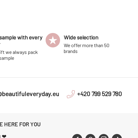
sample with every
Wide selection
r
We offer more than 50
brands
ift we always pack
 sample
@beautifuleveryday.eu
+420 799 529 780
E HERE FOR YOU
s ❤️