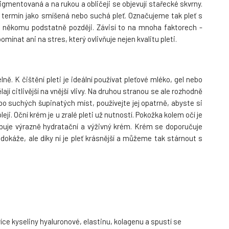
pigmentovaná a na rukou a obličeji se objevují stařecké skvrny.
cký termín jako smíšená nebo suchá pleť. Označujeme tak pleť s
e, někomu podstatně později. Závisí to na mnoha faktorech -
nat ani na stres, který ovlivňuje nejen kvalitu pleti.
lně. K čištění pleti je ideální používat pleťové mléko, gel nebo
jí citlivější na vnější vlivy. Na druhou stranou se ale rozhodně
bo suchých šupinatých míst, používejte jej opatrně, abyste si
ji. Oční krém je u zralé pleti už nutností. Pokožka kolem očí je
ebuje výrazně hydratační a výživný krém. Krém se doporučuje
okáže, ale díky ní je pleť krásnější a můžeme tak stárnout s
více kyseliny hyaluronové, elastinu, kolagenu a spustí se