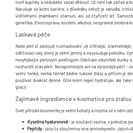
tvoří šupinky a nedokáže vázat vlhkost. Už není tak zářivá a k
Narušuje se kožní bariéra, v důsledku čehož je zarudlá, citli
viditelnými známkami stárnutí, asi od čtyřiceti let. Samoz
genetika, životospráva, kouření, alkohol, nesprávně zvolená 
Laskavá péče
Naše pleť si zaslouží rozmazlování. Je citlivější, zranitelnějš
odličovací olej, který je velmi jemný a nevysušuje pokožku. Vyh
nevyhýbejte pleťovým peelingům. Odstraní odumřelé buňky a pl
nezhoršili stav pleti. Nezapomínejte ani na výraznější péči - z
velmi tenká, nemá téměř žádné tukové žlázy a přitom je den
používat dvakrát denně. Oční krém nejen hydratuje, ale také
grácií.
Zajímavé ingredience v kosmetice pro zralou 
Svět přírodní kosmetiky je velmi bohatý a možná se v něm obča
Kyselina hyaluronová
- je součástí vaziva, v pokožce za
Peptidy
- jsou to sloučeniny více aminokyselin. Jejich ú