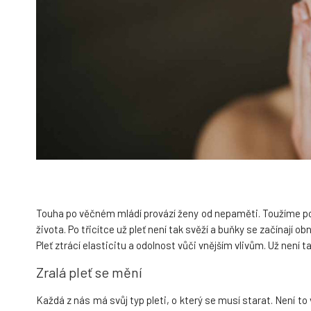
Touha po věčném mládí provází ženy od nepaměti. Toužíme po d
života. Po třicítce už pleť není tak svěží a buňky se začínají 
Pleť ztrácí elasticitu a odolnost vůči vnějším vlivům. Už není t
Zralá pleť se mění
Každá z nás má svůj typ pleti, o který se musí starat. Není to