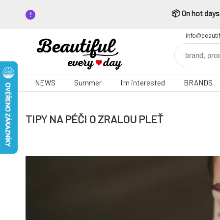
📦 On hot days,
info@beauti
NEWS
Summer
I'm interested
BRANDS
TIPY NA PÉČI O ZRALOU PLEŤ