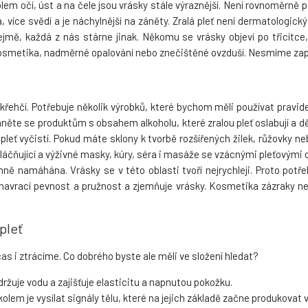
olem očí, úst a na čele jsou vrásky stále výraznější. Není rovnoměrně 
vá, více svědí a je náchylnější na záněty. Zralá pleť není dermatologi
řejmě, každá z nás stárne jinak. Někomu se vrásky objeví po třicítc
kosmetika, nadměrné opalování nebo znečištěné ovzduší. Nesmíme zapomí
í, křehčí. Potřebuje několik výrobků, které bychom měli používat pravide
něte se produktům s obsahem alkoholu, které zralou pleť oslabují a děla
eť vyčistí. Pokud máte sklony k tvorbě rozšířených žilek, růžovky ne
vláčňující a výživné masky, kúry, séra i masáže se vzácnými pleťovými ole
ně namáhána. Vrásky se v této oblasti tvoří nejrychleji. Proto potř
 navrací pevnost a pružnost a zjemňuje vrásky. Kosmetika zázraky ned
pleť
s i ztrácíme. Co dobrého byste ale měli ve složení hledat?
držuje vodu a zajišťuje elasticitu a napnutou pokožku.
kolem je vysílat signály tělu, které na jejich základě začne produkovat 