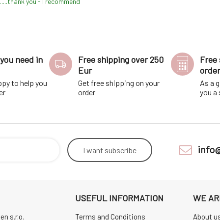
.....thank you - I recommend
you need in
Free shipping over 250
Free 
Eur
orde
ppy to help you
Get free shipping on your
As a g
er
order
you a
info
I want
subscribe
USEFUL INFORMATION
WE AR
n s.r.o.
Terms and Conditions
About u