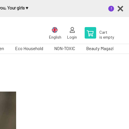
u, Your girls ♥️
Cart
English
Login
is empty
en
Eco Household
NON-TOXIC
Beauty Magazine