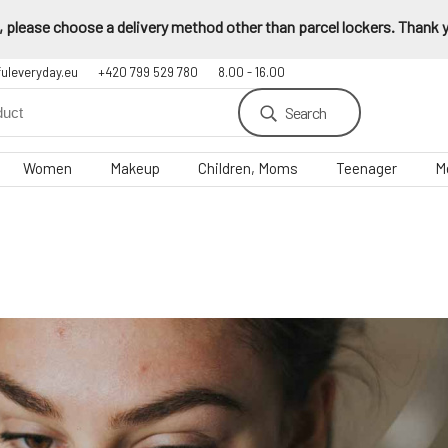
 please choose a delivery method other than parcel lockers. Thank yo
fuleveryday.eu
+420 799 529 780
8.00 - 16.00
Search
Women
Makeup
Children, Moms
Teenager
M