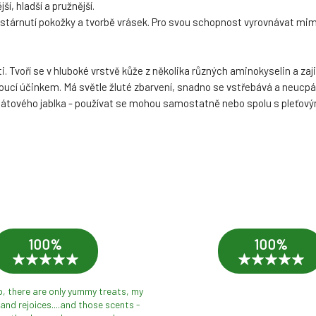
í, hladší a pružnější.
i stárnutí pokožky a tvorbě vrásek. Pro svou schopnost vyrovnávat mimi
. Tvoří se v hluboké vrstvě kůže z několika různých aminokyselin a zaji
oucí účinkem. Má světle žluté zbarvení, snadno se vstřebává a neucpá
granátového jablka - používat se mohou samostatně nebo spolu s pleťo
100%
100%
p, there are only yummy treats, my
and rejoices....and those scents -