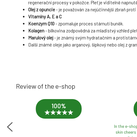
regenerační procesy v pokožce. Pleť je viditelně napnutějš
Olej z opuncie
- je považován za nejúčinnější zbraň prot
Vitamíny A, E a C
Koenzym Q1
0
- zpomaluje proces stárnutí buněk.
Kolagen
- bílkovina zodpovědná za mladistvý vzhled pleti
Marulový olej
- je známý svým hydratačním a protistárn
Další známé oleje jako arganový, šípkový nebo olej z 
Review of the e-shop
100%
e
In the e-sho
ded
skin cheers 