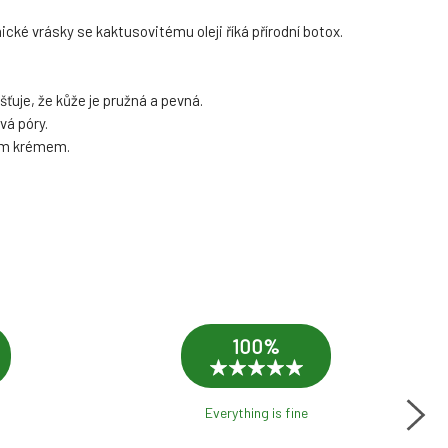
cké vrásky se kaktusovitému oleji říká přírodní botox.
šťuje, že kůže je pružná a pevná.
vá póry.
vým krémem.
100%
Everything is fine
Fa
lit