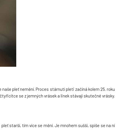
naše pleť nemění. Proces stárnutí pleti začíná kolem 25. roku
 čtyřicítce se z jemných vrásek a linek stávají skutečné vrásky.
 pleť starší, tím více se mění. Je mnohem sušší, spíše se na ní