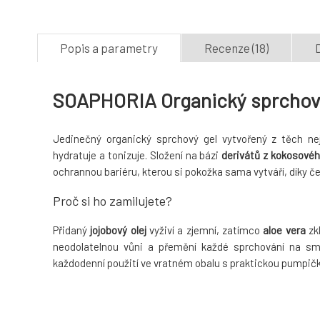
Popis a parametry
Recenze (18)
D
SOAPHORIA Organický sprchový
Jedinečný organický sprchový gel vytvořený z těch nejl
hydratuje a tonizuje. Složení na bázi
derivátů z kokosovéh
ochrannou bariéru, kterou si pokožka sama vytváří, díky če
Proč si ho zamilujete?
Přidaný
jojobový olej
vyživí a zjemní, zatímco
aloe vera
zk
neodolatelnou vůni a přemění každé sprchování na smy
každodenní použití ve vratném obalu s praktickou pumpičk