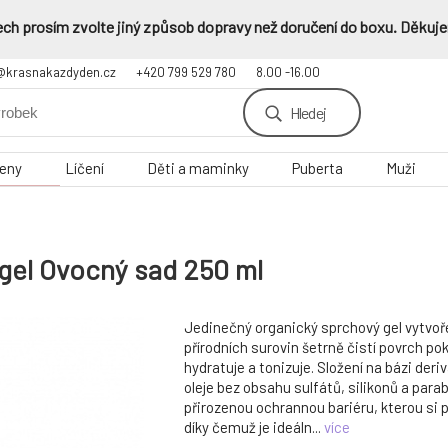
ch prosím zvolte jiný způsob dopravy než doručení do boxu. Děkuje
@krasnakazdyden.cz
+420 799 529 780
8.00 -16.00
Hledej
eny
Líčení
Děti a maminky
Puberta
Muži
el Ovocný sad 250 ml
Jedinečný organický sprchový gel vytvoře
přírodních surovin šetrně čistí povrch pok
hydratuje a tonizuje. Složení na bázi der
oleje bez obsahu sulfátů, silikonů a par
přirozenou ochrannou bariéru, kterou si 
díky čemuž je ideáln...
více