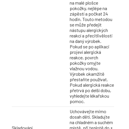
na malé plošce
pokožky, nejlépe na
zápěstí a počkat 24
hodin. Touto metodou
se může předejít
nástupu alergických
reakcí a přecitlivělosti
na daný výrobek.
Pokud se po aplikaci
projeví alergická
reakce, povrch
pokožky omyjte
vlažnou vodou.
Výrobek okamžitě
přestaňte používat.
Pokud alergická reakce
přetrvá po delší dobu,
vyhledejte lékařskou
pomoc.
Uchovávejte mimo
dosah dětí. Skladujte
na chladném a suchém
Skladování
místě, při teplotě do +