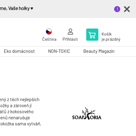
me, Vaše holky ♥️
Košík
Čeština
Přihlásit
je prázdný
Eko domácnost
NON-TOXIC
Beauty Magazín
ný z těch nejlepších
ožky a zároveň ji
ivátů z kokosového
abenů nenarušuje
pokožka sama vytváří,