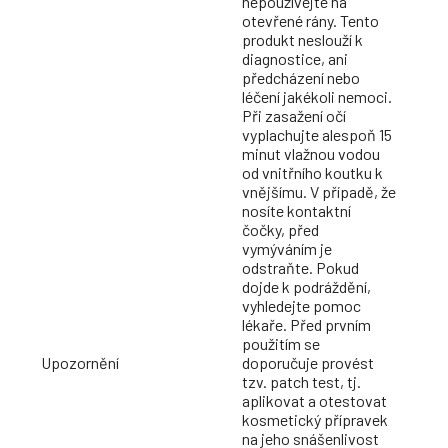
nepoužívejte na
otevřené rány. Tento
produkt neslouží k
diagnostice, ani
předcházení nebo
léčení jakékoli nemoci.
Při zasažení očí
vyplachujte alespoň 15
minut vlažnou vodou
od vnitřního koutku k
vnějšímu. V případě, že
nosíte kontaktní
čočky, před
vymýváním je
odstraňte. Pokud
dojde k podráždění,
vyhledejte pomoc
lékaře. Před prvním
použitím se
Upozornění
doporučuje provést
tzv. patch test, tj.
aplikovat a otestovat
kosmetický přípravek
na jeho snášenlivost