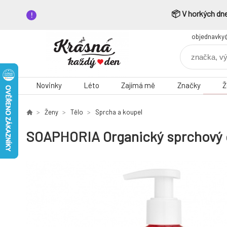
📦 V horkých dne
objednavky
Novinky
Léto
Zajímá mě
Značky
Ž
Ženy
Tělo
Sprcha a koupel
SOAPHORIA Organický sprchový g