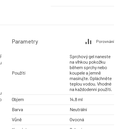
Parametry
Porovnání
i
Sprchový gel naneste
na vlhkou pokožku
u
během sprchy nebo
Použití
koupele a jemně
masírujte. Opláchněte
teplou vodou. Vhodné
na každodenní použití.
u
Objem
14,8 ml
o
Barva
Neutrální
Vůně
Ovocná