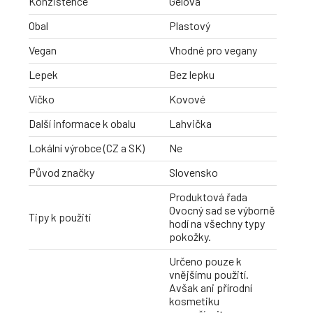
Konzistence
Gelová
Obal
Plastový
Vegan
Vhodné pro vegany
Lepek
Bez lepku
Víčko
Kovové
Další informace k obalu
Lahvička
Lokální výrobce (CZ a SK)
Ne
Původ značky
Slovensko
Produktová řada
Ovocný sad se výborně
Tipy k použití
hodí na všechny typy
pokožky.
Určeno pouze k
vnějšímu použití.
Avšak ani přírodní
kosmetiku