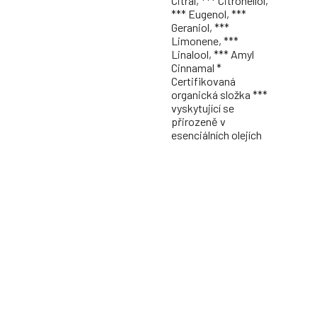
Citral, *** Citronellol,
*** Eugenol, ***
Geraniol, ***
Limonene, ***
Linalool, *** Amyl
Cinnamal *
Certifikovaná
organická složka ***
vyskytující se
přirozeně v
esenciálních olejích