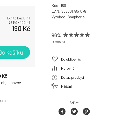
Kód:
180
EAN:
8586017851078
Výrobce:
Soaphoria
157
Kč bez DPH
76
Kč
/
100
ml
190
Kč
96%
18 recenzí
Do košíku
Do oblíbených
Porovnání
0 Kč
Dotaz prodejci
í objednávce
Hlídání
odem
Sdílet