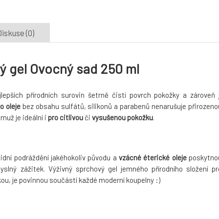
iskuse (0)
 gel Ovocný sad 250 ml
epších přírodních surovin šetrně čistí povrch pokožky a zároveň j
o oleje
bez obsahu sulfátů, silikonů a parabenů nenarušuje přirozeno
muž je ideální i
pro citlivou
či
vysušenou pokožku
.
lidní podráždění jakéhokoliv původu a
vzácné éterické oleje
poskytno
slný zážitek. Výživný sprchový gel jemného přírodního složení pr
ou, je povinnou součástí každé moderní koupelny :)