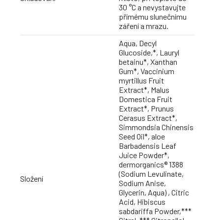
30 °C a nevystavujte
přímému slunečnímu
záření a mrazu.
Aqua, Decyl
Glucoside,*, Lauryl
betainu*, Xanthan
Gum*, Vaccinium
myrtillus Fruit
Extract*, Malus
Domestica Fruit
Extract*, Prunus
Cerasus Extract*,
Simmondsia Chinensis
Seed Oil*, aloe
Barbadensis Leaf
Juice Powder*,
dermorganics® 1388
(Sodium Levulinate,
Složení
Sodium Anise,
Glycerin, Aqua) , Citric
Acid, Hibiscus
sabdariffa Powder,***