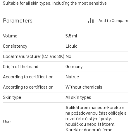
Suitable for all skin types, including the most sensitive.
Parameters
Add to Compare
Volume
5,5 ml
Consistency
Liquid
Local manufacturer (CZ and SK)
No
Origin of the brand
Germany
According to certification
Natrue
According to certification
Without chemicals
Skin type
All skin types
Aplikátorem naneste korektor
na požadovanou část obličeje a
rozetřete čistými prsty,
Use
houbičkou nebo štětcem.
Korektor doporučujeme