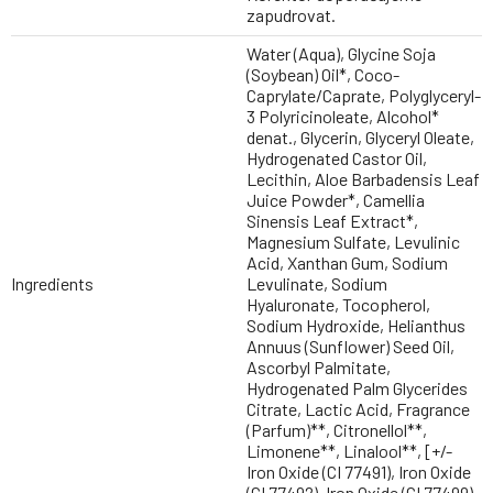
zapudrovat.
Water (Aqua), Glycine Soja
(Soybean) Oil*, Coco-
Caprylate/Caprate, Polyglyceryl-
3 Polyricinoleate, Alcohol*
denat., Glycerin, Glyceryl Oleate,
Hydrogenated Castor Oil,
Lecithin, Aloe Barbadensis Leaf
Juice Powder*, Camellia
Sinensis Leaf Extract*,
Magnesium Sulfate, Levulinic
Acid, Xanthan Gum, Sodium
Ingredients
Levulinate, Sodium
Hyaluronate, Tocopherol,
Sodium Hydroxide, Helianthus
Annuus (Sunflower) Seed Oil,
Ascorbyl Palmitate,
Hydrogenated Palm Glycerides
Citrate, Lactic Acid, Fragrance
(Parfum)**, Citronellol**,
Limonene**, Linalool**, [+/-
Iron Oxide (CI 77491), Iron Oxide
(CI 77492), Iron Oxide (CI 77499),