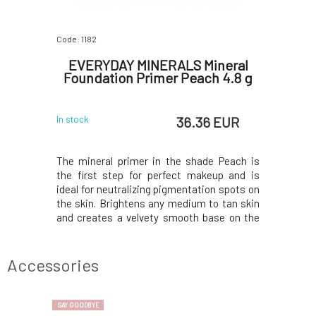
Code: 1182
Code: 5634
tte of 4
EVERYDAY MINERALS Mineral
EVERY
h Coffee
Foundation Primer Peach 4.8 g
Founda
 EUR
36.36 EUR
In stock
In stock
d natural-
The mineral primer in the shade Peach is
The miner
concealers
the first step for perfect makeup and is
Brown is t
rfect your
ideal for neutralizing pigmentation spots on
ideal for 
s designed
the skin. Brightens any medium to tan skin
skin and 
omize the
and creates a velvety smooth base on the
eyes. The
d specific
complexion. With its smooth mineral
way, esp
nal palette
texture, it prepares the skin for makeup and
smooth min
xture that
sets the applied cosmetics. Covers skin
for makeu
Accessories
imperfec
C
SAY GOODBYE