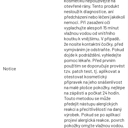
kosmetiku nepoužívejte na
otevřené rány. Tento produkt
neslouží k diagnostice, ani
předcházení nebo léčení jakékoli
nemoci. Při zasažení očí
vyplachujte alespoň 15 minut
vlažnou vodou od vnitřního
koutku k vnějšímu. V případě,
že nosíte kontaktní čočky, před
vymýváním je odstraňte. Pokud
dojde k podráždění, vyhledejte
pomoc lékaře. Před prvním
použitím se doporučuje provést
Notice
tzv. patch test, tj. aplikovat a
otestovat kosmetický
přípravek na jeho snášenlivost
na malé plošce pokožky, nejlépe
na zápěstí a počkat 24 hodin.
Touto metodou se může
předejít nástupu alergických
reakcí a přecitlivělosti na daný
výrobek. Pokud se po aplikaci
projeví alergická reakce, povrch
pokožky omyjte vlažnou vodou.