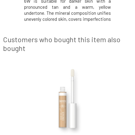
6W is suitable for darker skin with a
pronounced tan and a warm, yellow
undertone. The mineral composition unifies
unevenly colored skin, covers imperfections
and fine wrinkles, and does not leave a
mask-like feeling on the face. The texture of
the makeup allows the skin to breathe freely
Customers who bought this item also
while na
bought