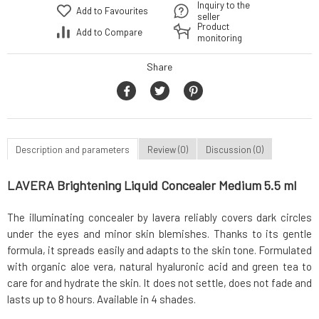
Inquiry to the
Add to Favourites
seller
Product
Add to Compare
monitoring
Share
Description and parameters
Review (0)
Discussion (0)
LAVERA Brightening Liquid Concealer Medium 5.5 ml
The illuminating concealer by lavera reliably covers dark circles
under the eyes and minor skin blemishes. Thanks to its gentle
formula, it spreads easily and adapts to the skin tone. Formulated
with organic aloe vera, natural hyaluronic acid and green tea to
care for and hydrate the skin. It does not settle, does not fade and
lasts up to 8 hours. Available in 4 shades.