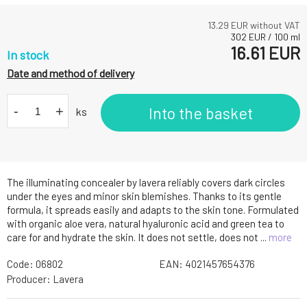
13.29
EUR without VAT
302
EUR
/
100
ml
16.61
EUR
In stock
Date and method of delivery
-
+
Into the basket
ks
The illuminating concealer by lavera reliably covers dark circles
under the eyes and minor skin blemishes. Thanks to its gentle
formula, it spreads easily and adapts to the skin tone. Formulated
with organic aloe vera, natural hyaluronic acid and green tea to
care for and hydrate the skin. It does not settle, does not ...
more
Code:
06802
EAN:
4021457654376
Producer:
Lavera