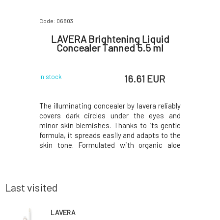
Code: 06803
LAVERA Brightening Liquid
Concealer Tanned 5.5 ml
16.61 EUR
In stock
The illuminating concealer by lavera reliably
covers dark circles under the eyes and
minor skin blemishes. Thanks to its gentle
formula, it spreads easily and adapts to the
skin tone. Formulated with organic aloe
vera, natural hyaluronic acid and green tea
to care for and hydrate the skin. It does not
settle, does not fade and lasts up to
Last visited
LAVERA