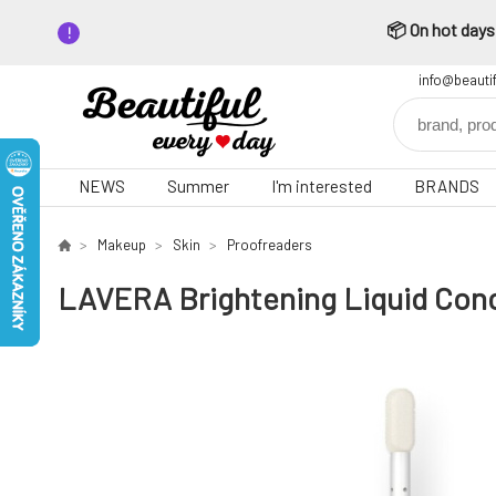
📦 On hot days,
info@beauti
NEWS
Summer
I'm interested
BRANDS
Makeup
Skin
Proofreaders
LAVERA Brightening Liquid Conc