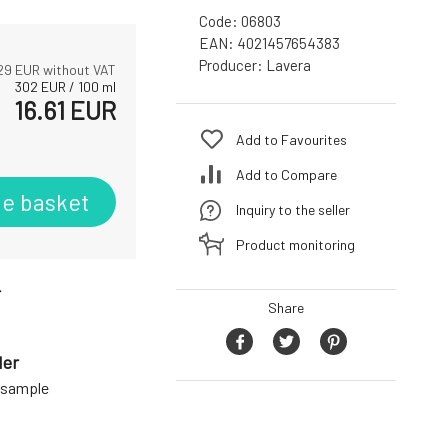
Code:
06803
EAN:
4021457654383
Producer:
Lavera
29
EUR without VAT
302
EUR
/
100
ml
16.61
EUR
Add to Favourites
Add to Compare
he basket
Inquiry to the seller
Product monitoring
r
Share
der
a sample