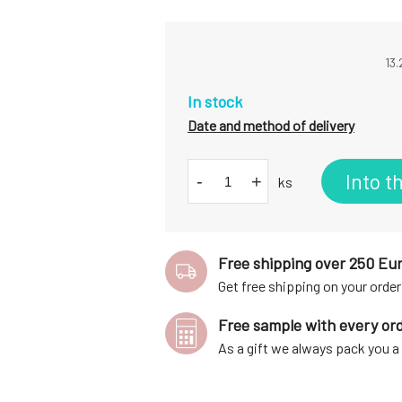
13.
In stock
Date and method of delivery
Into t
-
+
ks
Free shipping over 250 Eu
Get free shipping on your order
Free sample with every or
As a gift we always pack you 