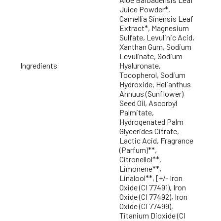
Juice Powder*,
Camellia Sinensis Leaf
Extract*, Magnesium
Sulfate, Levulinic Acid,
Xanthan Gum, Sodium
Levulinate, Sodium
Ingredients
Hyaluronate,
Tocopherol, Sodium
Hydroxide, Helianthus
Annuus (Sunflower)
Seed Oil, Ascorbyl
Palmitate,
Hydrogenated Palm
Glycerides Citrate,
Lactic Acid, Fragrance
(Parfum)**,
Citronellol**,
Limonene**,
Linalool**, [+/- Iron
Oxide (CI 77491), Iron
Oxide (CI 77492), Iron
Oxide (CI 77499),
Titanium Dioxide (CI