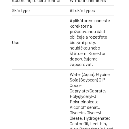
According to certification
Without chemicals
Skin type
All skin types
Aplikátorem naneste
korektor na
požadovanou část
obličeje a rozetřete
Use
čistými prsty,
houbičkou nebo
štětcem. Korektor
doporučujeme
zapudrovat.
Water (Aqua), Glycine
Soja (Soybean) Oil*,
Coco-
Caprylate/Caprate,
Polyglyceryl-3
Polyricinoleate,
Alcohol* denat.,
Glycerin, Glyceryl
Oleate, Hydrogenated
Castor Oil, Lecithin,
Aloe Barbadensis Leaf