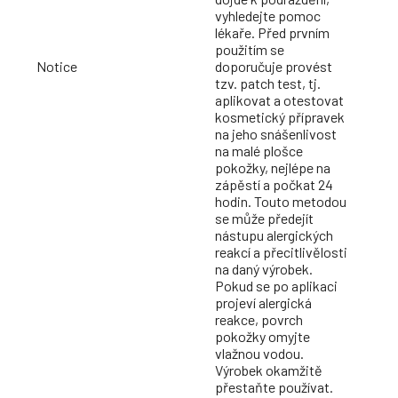
vyhledejte pomoc
lékaře. Před prvním
použitím se
Notice
doporučuje provést
tzv. patch test, tj.
aplikovat a otestovat
kosmetický přípravek
na jeho snášenlivost
na malé plošce
pokožky, nejlépe na
zápěstí a počkat 24
hodin. Touto metodou
se může předejít
nástupu alergických
reakcí a přecitlivělosti
na daný výrobek.
Pokud se po aplikaci
projeví alergická
reakce, povrch
pokožky omyjte
vlažnou vodou.
Výrobek okamžitě
přestaňte používat.