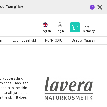
u, Your girls ♥️
Cart
English
Login
is empty
en
Eco Household
NON-TOXIC
Beauty Magazine
ably covers dark
lemishes. Thanks to
adapts to the skin
natural hyaluronic
 the skin. It does