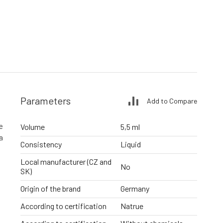
Parameters
Add to Compare
e
Volume
5,5 ml
a
Consistency
Liquid
Local manufacturer (CZ and
No
SK)
Origin of the brand
Germany
According to certification
Natrue