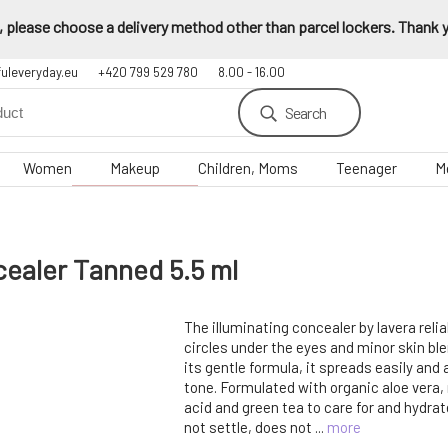
 please choose a delivery method other than parcel lockers. Thank yo
fuleveryday.eu
+420 799 529 780
8.00 - 16.00
Search
Women
Makeup
Children, Moms
Teenager
M
ealer Tanned 5.5 ml
The illuminating concealer by lavera reli
circles under the eyes and minor skin b
its gentle formula, it spreads easily and 
tone. Formulated with organic aloe vera, 
acid and green tea to care for and hydrate
not settle, does not ...
more