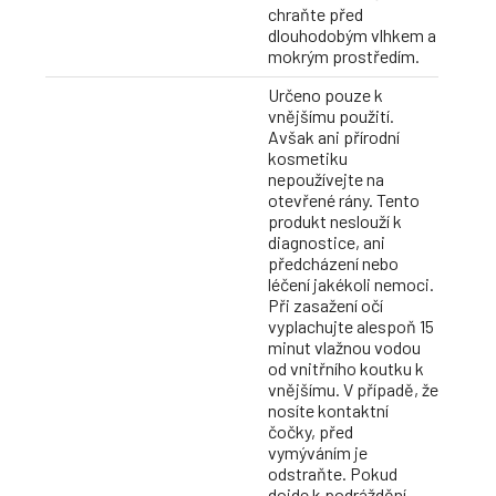
chraňte před
dlouhodobým vlhkem a
mokrým prostředím.
Určeno pouze k
vnějšímu použití.
Avšak ani přírodní
kosmetiku
nepoužívejte na
otevřené rány. Tento
produkt neslouží k
diagnostice, ani
předcházení nebo
léčení jakékoli nemoci.
Při zasažení očí
vyplachujte alespoň 15
minut vlažnou vodou
od vnitřního koutku k
vnějšímu. V případě, že
nosíte kontaktní
čočky, před
vymýváním je
odstraňte. Pokud
dojde k podráždění,